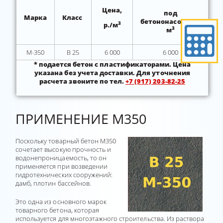
Цена,
под
Марка
Класс
бетононасос*, р./
3
р./м
3
м
М-350
В 25
6 000
6 000
* подается бетон с пластификаторами.
Цена
указана без учета доставки. Для уточнения
расчета звоните по тел.
+7 (917) 203-82-25
ПРИМЕНЕНИЕ М350
Поскольку товарный бетон М350
сочетает высокую прочность и
водонепроницаемость, то он
применяется при возведении
гидротехнических сооружений:
дамб, плотин бассейнов.
Это одна из основного марок
товарного бетона, которая
используется для многоэтажного строительства. Из раствора